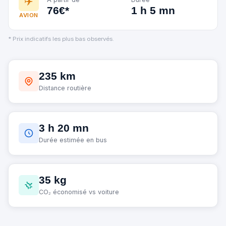
✈️
76€*
1 h 5 mn
AVION
* Prix indicatifs les plus bas observés.
235 km
Distance routière
3 h 20 mn
Durée estimée en bus
35 kg
CO₂ économisé vs voiture