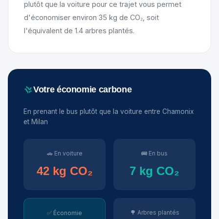
plutôt que la voiture pour ce trajet vous permet
d'économiser environ 35 kg de CO₂, soit
l'équivalent de 1.4 arbres plantés.
Votre économie carbone
En prenant le bus plutôt que la voiture entre Chamonix
et Milan
🚗 En voiture
🚌 En bus
42 kg CO₂
7 kg CO₂
🌳 Arbres plantés
✅ Économie