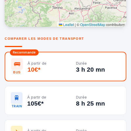
Leaflet
|
©
OpenStreetMap
contributors
COMPARER LES MODES DE TRANSPORT
Recommandé
🚌
À partir de
Durée
10€*
3 h 20 mn
BUS
🚆
À partir de
Durée
105€*
8 h 25 mn
TRAIN
À partir de
Durée