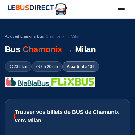
Accueil
›
Liaisons bus
›
Chamonix → Milan
Bus
Chamonix
→
Milan
235 km
3 h 20 mn
À partir de 10€
Trouver vos billets de BUS de Chamonix
vers Milan