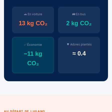
🚗 En voiture
🚌 En bus
13 kg CO₂
2 kg CO₂
🌳 Arbres plantés
✅ Économie
≈ 0.4
−11 kg
CO₂
AU DÉPART DE LUGANO