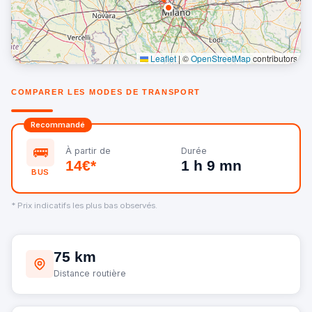
Leaflet
|
©
OpenStreetMap
contributors
COMPARER LES MODES DE TRANSPORT
Recommandé
🚌
À partir de
Durée
14€*
1 h 9 mn
BUS
* Prix indicatifs les plus bas observés.
75 km
Distance routière