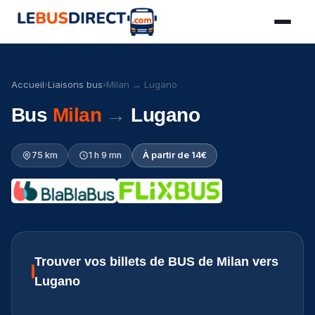
Accueil
›
Liaisons bus
›
Milan → Lugano
Bus
Milan
→
Lugano
75 km
1 h 9 mn
À partir de 14€
Trouver vos billets de BUS de Milan vers
Lugano