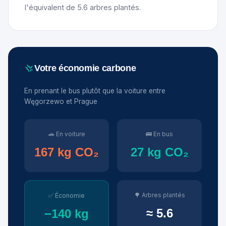
l'équivalent de 5.6 arbres plantés.
Votre économie carbone
En prenant le bus plutôt que la voiture entre
Węgorzewo et Prague
🚗 En voiture
🚌 En bus
167 kg CO₂
27 kg CO₂
🌳 Arbres plantés
✅ Économie
≈ 5.6
−140 kg