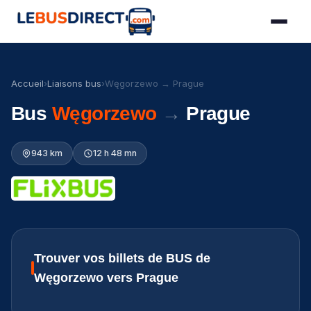
Accueil
›
Liaisons bus
›
Węgorzewo → Prague
Bus
Węgorzewo
→
Prague
943 km
12 h 48 mn
Trouver vos billets de BUS de
Węgorzewo vers Prague