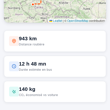
Leaflet
|
©
OpenStreetMap
contributors
943 km
Distance routière
12 h 48 mn
Durée estimée en bus
140 kg
CO₂ économisé vs voiture