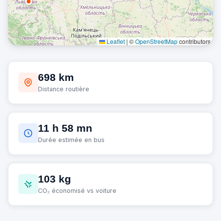
Leaflet
|
©
OpenStreetMap
contributors
698 km
Distance routière
11 h 58 mn
Durée estimée en bus
103 kg
CO₂ économisé vs voiture