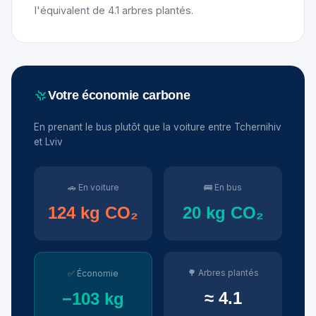
l'équivalent de 4.1 arbres plantés.
Votre économie carbone
En prenant le bus plutôt que la voiture entre Tchernihiv
et Lviv
🚗 En voiture
🚌 En bus
124 kg CO₂
20 kg CO₂
🌳 Arbres plantés
✅ Économie
≈ 4.1
−103 kg