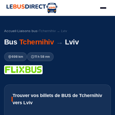
Accueil
›
Liaisons bus
›
Tchernihiv → Lviv
Bus
Tchernihiv
→
Lviv
698 km
11 h 58 mn
Trouver vos billets de BUS de Tchernihiv
vers Lviv