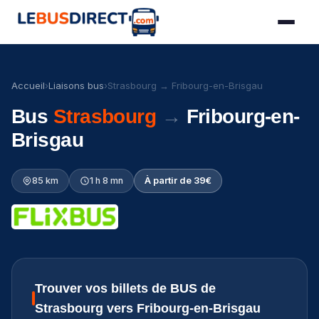
Accueil
›
Liaisons bus
›
Strasbourg → Fribourg-en-Brisgau
Bus
Strasbourg
→
Fribourg-en-
Brisgau
85 km
1 h 8 mn
À partir de 39€
Trouver vos billets de BUS de
Strasbourg vers Fribourg-en-Brisgau