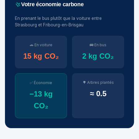
Votre économie carbone
En prenant le bus plutôt que la voiture entre
Strasbourg et Fribourg-en-Brisgau
🚗 En voiture
🚌 En bus
15 kg CO₂
2 kg CO₂
🌳 Arbres plantés
✅ Économie
≈ 0.5
−13 kg
CO₂