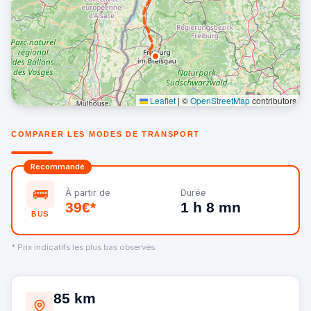
Leaflet
|
©
OpenStreetMap
contributors
COMPARER LES MODES DE TRANSPORT
Recommandé
🚌
À partir de
Durée
39€*
1 h 8 mn
BUS
* Prix indicatifs les plus bas observés.
85 km