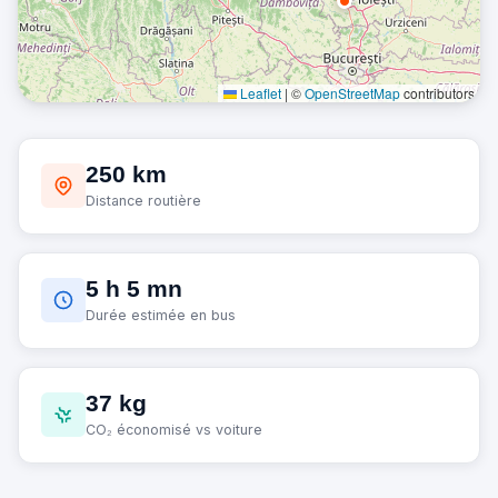
Leaflet
|
©
OpenStreetMap
contributors
250 km
Distance routière
5 h 5 mn
Durée estimée en bus
37 kg
CO₂ économisé vs voiture