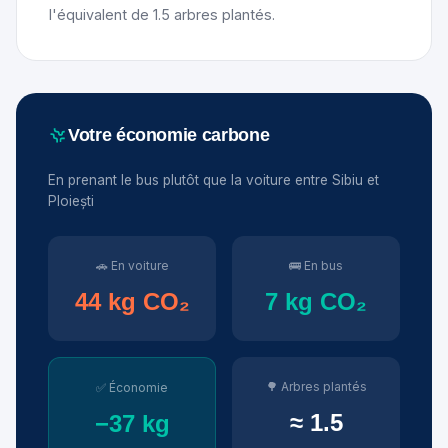
l'équivalent de 1.5 arbres plantés.
Votre économie carbone
En prenant le bus plutôt que la voiture entre Sibiu et
Ploiești
🚗 En voiture
🚌 En bus
44 kg CO₂
7 kg CO₂
🌳 Arbres plantés
✅ Économie
≈ 1.5
−37 kg