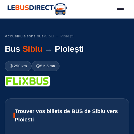
Accueil
›
Liaisons bus
›
Sibiu → Ploiești
Bus
Sibiu
→
Ploiești
250 km
5 h 5 mn
Trouver vos billets de BUS de Sibiu vers
Ploiești