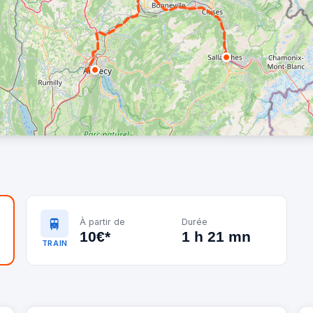
🚆
À partir de
Durée
10€*
1 h 21 mn
TRAIN