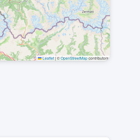
Leaflet
|
©
OpenStreetMap
contributors