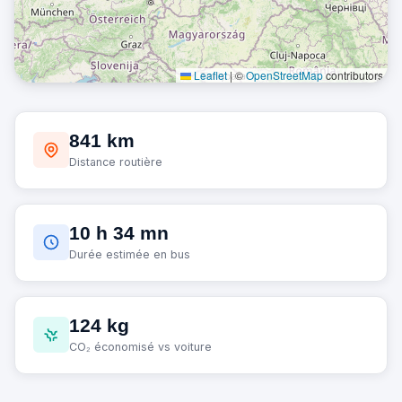
Leaflet
|
©
OpenStreetMap
contributors
841 km
Distance routière
10 h 34 mn
Durée estimée en bus
124 kg
CO₂ économisé vs voiture