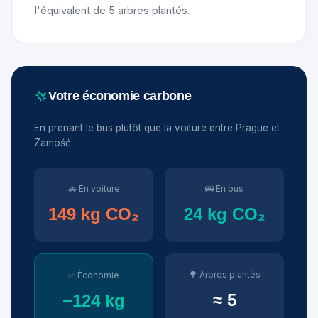
l'équivalent de 5 arbres plantés.
Votre économie carbone
En prenant le bus plutôt que la voiture entre Prague et
Zamość
🚗 En voiture
🚌 En bus
149 kg CO₂
24 kg CO₂
🌳 Arbres plantés
✅ Économie
≈ 5
−124 kg