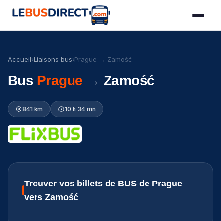
Accueil
›
Liaisons bus
›
Prague → Zamość
Bus
Prague
→
Zamość
841 km
10 h 34 mn
Trouver vos billets de BUS de Prague
vers Zamość