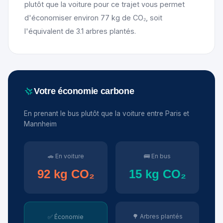
plutôt que la voiture pour ce trajet vous permet
d'économiser environ 77 kg de CO₂, soit
l'équivalent de 3.1 arbres plantés.
Votre économie carbone
En prenant le bus plutôt que la voiture entre Paris et
Mannheim
🚗 En voiture
🚌 En bus
92 kg CO₂
15 kg CO₂
🌳 Arbres plantés
✅ Économie