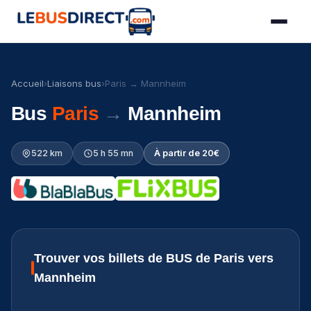
Accueil
›
Liaisons bus
›
Paris → Mannheim
Bus
Paris
→
Mannheim
522 km
5 h 55 mn
À partir de 20€
Trouver vos billets de BUS de Paris vers
Mannheim