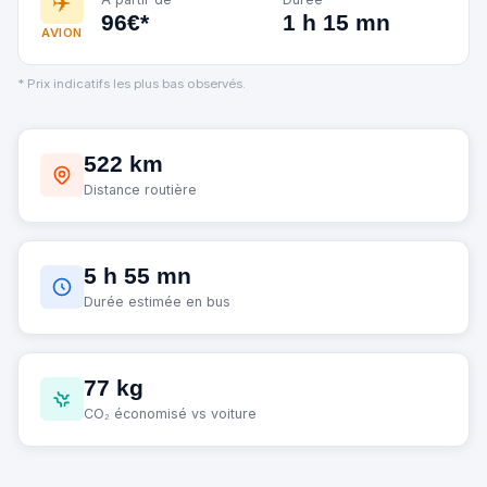
✈️
96€*
1 h 15 mn
AVION
* Prix indicatifs les plus bas observés.
522 km
Distance routière
5 h 55 mn
Durée estimée en bus
77 kg
CO₂ économisé vs voiture