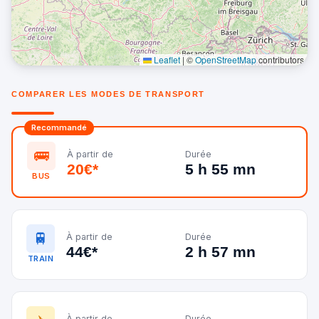
Leaflet
|
©
OpenStreetMap
contributors
COMPARER LES MODES DE TRANSPORT
Recommandé
🚌
À partir de
Durée
20€*
5 h 55 mn
BUS
🚆
À partir de
Durée
44€*
2 h 57 mn
TRAIN
À partir de
Durée