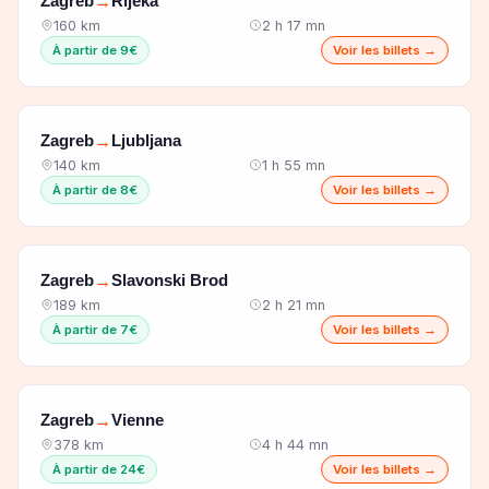
Zagreb
Rijeka
→
160 km
2 h 17 mn
À partir de 9€
Voir les billets →
Zagreb
Ljubljana
→
140 km
1 h 55 mn
À partir de 8€
Voir les billets →
Zagreb
Slavonski Brod
→
189 km
2 h 21 mn
À partir de 7€
Voir les billets →
Zagreb
Vienne
→
378 km
4 h 44 mn
À partir de 24€
Voir les billets →