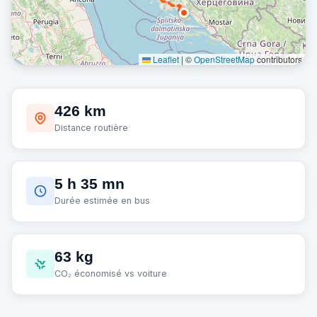
Leaflet
|
©
OpenStreetMap
contributors
426 km
Distance routière
5 h 35 mn
Durée estimée en bus
63 kg
CO₂ économisé vs voiture