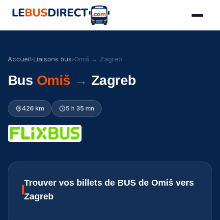
Accueil
›
Liaisons bus
›
Omiš → Zagreb
Bus
Omiš
→
Zagreb
426 km
5 h 35 mn
Trouver vos billets de BUS de Omiš vers
Zagreb