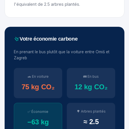
l'équivalent de 2.5 arbres plantés.
Votre économie carbone
En prenant le bus plutôt que la voiture entre Omiš et
Zagreb
🚗 En voiture
🚌 En bus
75 kg CO₂
12 kg CO₂
🌳 Arbres plantés
✅ Économie
≈ 2.5
−63 kg