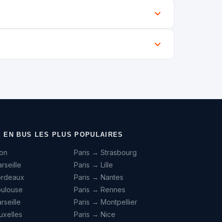
S EN BUS LES PLUS POPULAIRES
yon
Paris → Strasbourg
rseille
Paris → Lille
ordeaux
Paris → Nantes
oulouse
Paris → Rennes
seille
Paris → Montpellier
uxelles
Paris → Nice