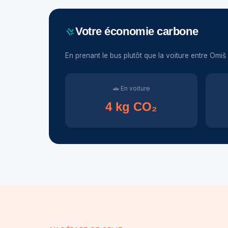
Votre économie carbone
En prenant le bus plutôt que la voiture entre Omiš e
🚗 En voiture
4 kg CO₂