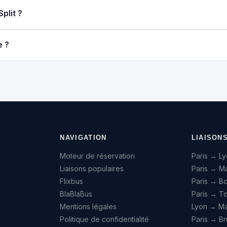
plit ?
e ?
NAVIGATION
LIAISON
Moteur de réservation
Paris → L
Liaisons populaires
Paris → Ma
Flixbus
Paris → B
BlaBlaBus
Paris → T
Mentions légales
Lyon → Mar
Politique de confidentialité
Paris → Br