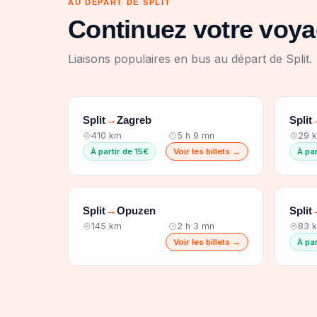
AU DÉPART DE SPLIT
Continuez votre voya
Liaisons populaires en bus au départ de Split.
Split
Zagreb
Split
→
410 km
5 h 9 mn
29 
À partir de 15€
Voir les billets →
À par
Split
Opuzen
Split
→
145 km
2 h 3 mn
83 
Voir les billets →
À par