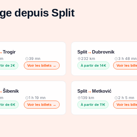
ge depuis Split
Trogir
Split
Dubrovnik
→
→
km
39 mn
232 km
3 h 48 mn
tir de 2€
Voir les billets →
À partir de 14€
Voir les bil
Šibenik
Split
Metković
→
→
km
1 h 19 mn
139 km
2 h 5 mn
tir de 6€
Voir les billets →
À partir de 11€
Voir les bil