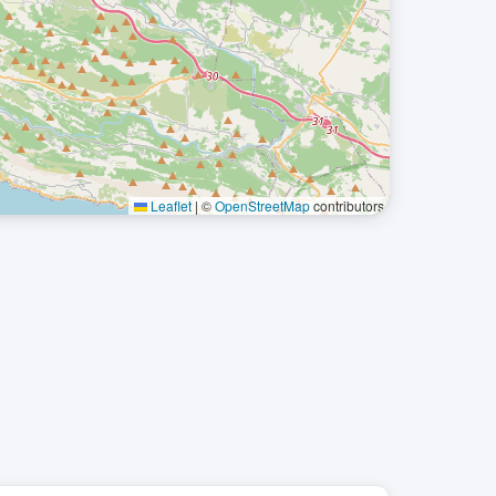
Leaflet
|
©
OpenStreetMap
contributors