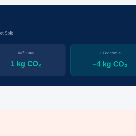
t Split
🚌 En bus
✅ Économie
1 kg CO₂
−4 kg CO₂