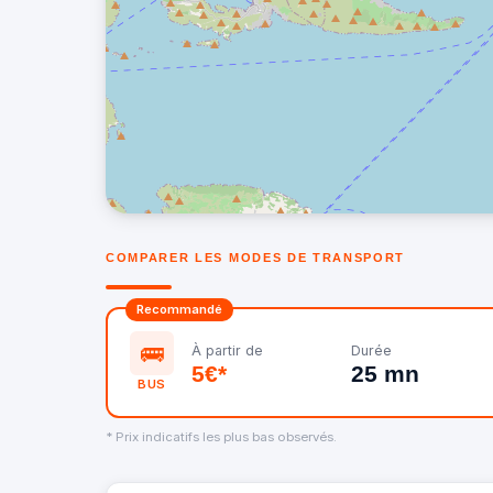
COMPARER LES MODES DE TRANSPORT
Recommandé
🚌
À partir de
Durée
5€*
25 mn
BUS
* Prix indicatifs les plus bas observés.