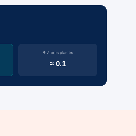
🌳 Arbres plantés
≈ 0.1