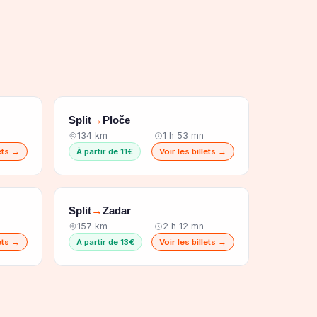
Split
Ploče
→
134 km
1 h 53 mn
lets →
À partir de 11€
Voir les billets →
Split
Zadar
→
157 km
2 h 12 mn
lets →
À partir de 13€
Voir les billets →