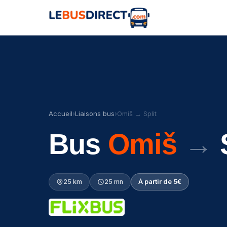
Accueil
›
Liaisons bus
›
Omiš → Split
Bus
Omiš
→
S
25 km
25 mn
À partir de 5€