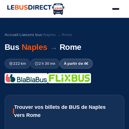
Accueil
›
Liaisons bus
›
Naples → Rome
Bus
Naples
→
Rome
222 km
2 h 30 mn
À partir de 4€
Trouver vos billets de BUS de Naples
vers Rome