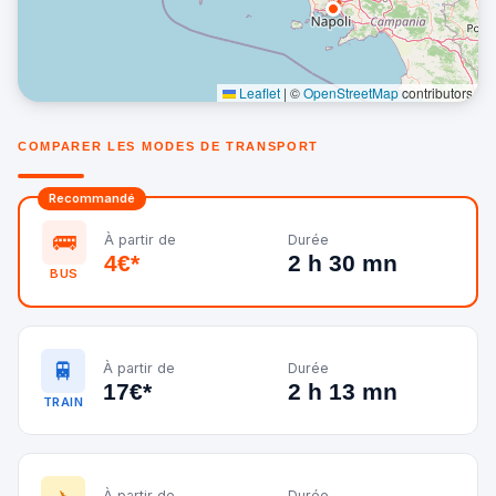
Leaflet
|
©
OpenStreetMap
contributors
COMPARER LES MODES DE TRANSPORT
Recommandé
🚌
À partir de
Durée
4€*
2 h 30 mn
BUS
🚆
À partir de
Durée
17€*
2 h 13 mn
TRAIN
À partir de
Durée