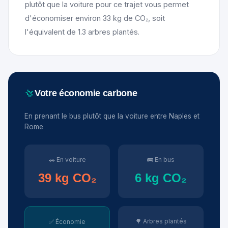
plutôt que la voiture pour ce trajet vous permet
d'économiser environ 33 kg de CO₂, soit
l'équivalent de 1.3 arbres plantés.
Votre économie carbone
En prenant le bus plutôt que la voiture entre Naples et
Rome
🚗 En voiture
🚌 En bus
39 kg CO₂
6 kg CO₂
🌳 Arbres plantés
✅ Économie