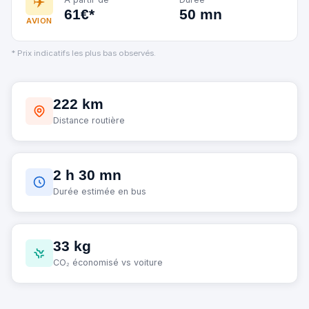
✈️
61€*
50 mn
AVION
* Prix indicatifs les plus bas observés.
222 km
Distance routière
2 h 30 mn
Durée estimée en bus
33 kg
CO₂ économisé vs voiture