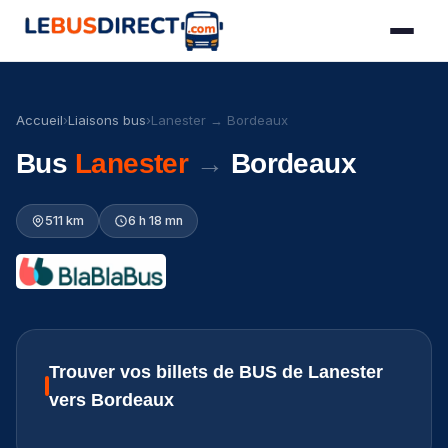
Accueil
›
Liaisons bus
›
Lanester → Bordeaux
Bus
Lanester
→
Bordeaux
511 km
6 h 18 mn
Trouver vos billets de BUS de Lanester
vers Bordeaux