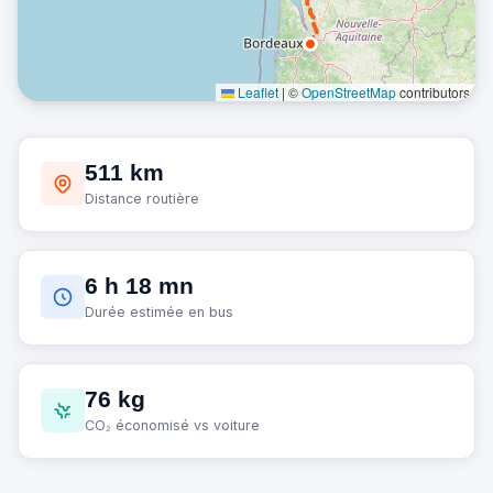
Leaflet
|
©
OpenStreetMap
contributors
511 km
Distance routière
6 h 18 mn
Durée estimée en bus
76 kg
CO₂ économisé vs voiture