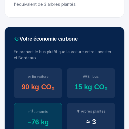
l'équivalent de 3 arbres plantés.
Votre économie carbone
En prenant le bus plutôt que la voiture entre Lanester
et Bordeaux
🚗 En voiture
🚌 En bus
90 kg CO₂
15 kg CO₂
🌳 Arbres plantés
✅ Économie
≈ 3
−76 kg