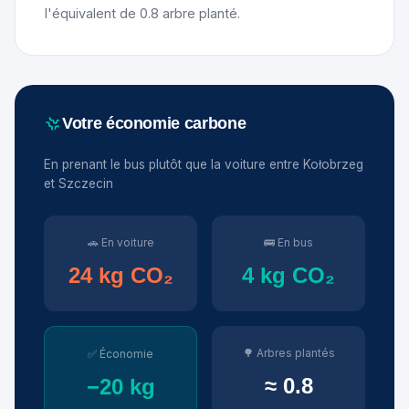
l'équivalent de 0.8 arbre planté.
Votre économie carbone
En prenant le bus plutôt que la voiture entre Kołobrzeg
et Szczecin
🚗 En voiture
🚌 En bus
24 kg CO₂
4 kg CO₂
🌳 Arbres plantés
✅ Économie
≈ 0.8
−20 kg