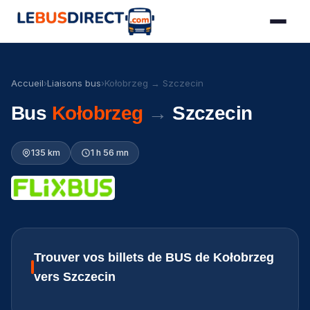
Accueil
›
Liaisons bus
›
Kołobrzeg → Szczecin
Bus
Kołobrzeg
→
Szczecin
135 km
1 h 56 mn
Trouver vos billets de BUS de Kołobrzeg
vers Szczecin