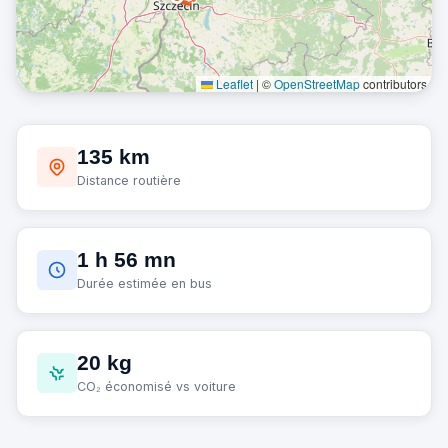
Leaflet
|
©
OpenStreetMap
contributors
135 km
Distance routière
1 h 56 mn
Durée estimée en bus
20 kg
CO₂ économisé vs voiture