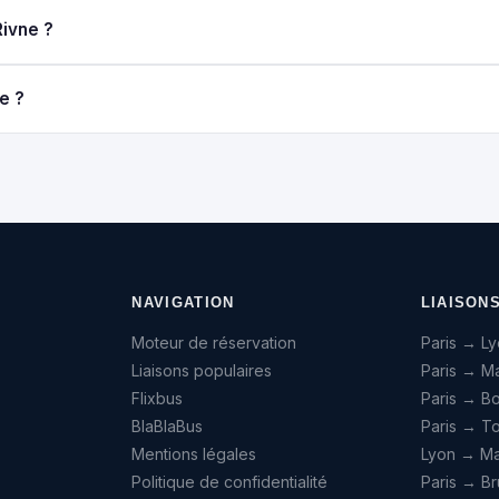
Rivne ?
e ?
NAVIGATION
LIAISON
Moteur de réservation
Paris → L
Liaisons populaires
Paris → Ma
Flixbus
Paris → B
BlaBlaBus
Paris → T
Mentions légales
Lyon → Mar
Politique de confidentialité
Paris → Br