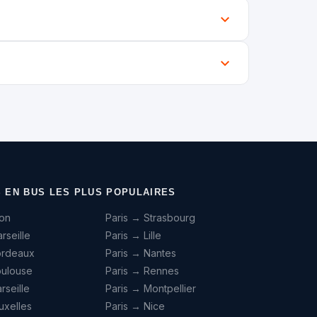
S EN BUS LES PLUS POPULAIRES
yon
Paris → Strasbourg
rseille
Paris → Lille
ordeaux
Paris → Nantes
oulouse
Paris → Rennes
seille
Paris → Montpellier
uxelles
Paris → Nice