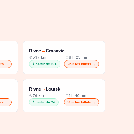
Rivne
Cracovie
→
537 km
8 h 25 mn
lets →
À partir de 19€
Voir les billets →
Rivne
Loutsk
→
76 km
1 h 40 mn
lets →
À partir de 2€
Voir les billets →