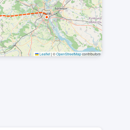
Leaflet
|
©
OpenStreetMap
contributors