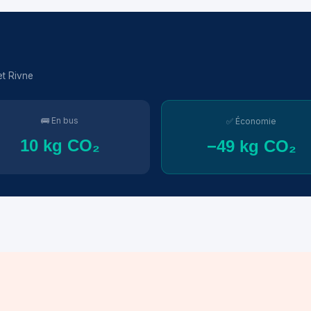
et Rivne
🚌 En bus
✅ Économie
10 kg CO₂
−49 kg CO₂