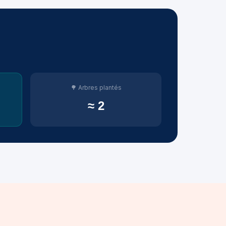
🌳 Arbres plantés
≈ 2