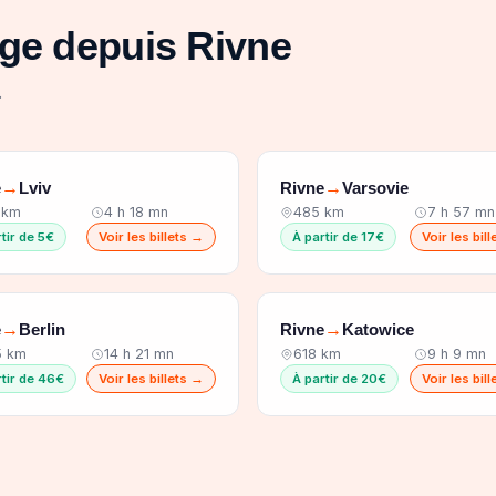
ge depuis Rivne
.
e
Lviv
Rivne
Varsovie
→
→
 km
4 h 18 mn
485 km
7 h 57 mn
tir de 5€
Voir les billets →
À partir de 17€
Voir les bil
e
Berlin
Rivne
Katowice
→
→
5 km
14 h 21 mn
618 km
9 h 9 mn
rtir de 46€
Voir les billets →
À partir de 20€
Voir les bil