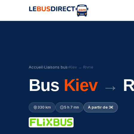
Accueil
›
Liaisons bus
›
Kiev → Rivne
Bus
Kiev
→
R
330 km
5 h 7 mn
À partir de 3€