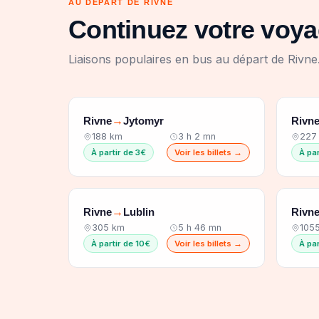
AU DÉPART DE RIVNE
Continuez votre voya
Liaisons populaires en bus au départ de Rivne
Rivne
Jytomyr
Rivn
→
188 km
3 h 2 mn
227
À partir de 3€
Voir les billets →
À par
Rivne
Lublin
Rivn
→
305 km
5 h 46 mn
105
À partir de 10€
Voir les billets →
À pa