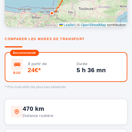
Leaflet
|
©
OpenStreetMap
contributors
COMPARER LES MODES DE TRANSPORT
Recommandé
🚌
À partir de
Durée
24€*
5 h 36 mn
BUS
* Prix indicatifs les plus bas observés.
470 km
Distance routière