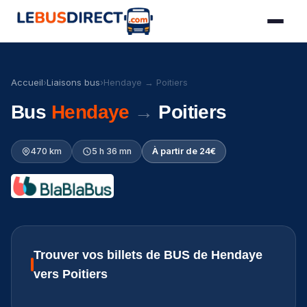
Accueil
›
Liaisons bus
›
Hendaye → Poitiers
Bus
Hendaye
→
Poitiers
470 km
5 h 36 mn
À partir de 24€
Trouver vos billets de BUS de Hendaye
vers Poitiers