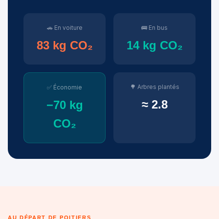
🚗 En voiture
🚌 En bus
83 kg CO₂
14 kg CO₂
🌳 Arbres plantés
✅ Économie
≈ 2.8
−70 kg
CO₂
AU DÉPART DE POITIERS