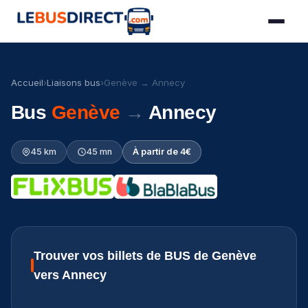
Accueil
›
Liaisons bus
›
Genève → Annecy
Bus
Genève
→
Annecy
45 km
45 mn
À partir de 4€
Trouver vos billets de BUS de Genève
vers Annecy