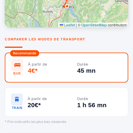
Leaflet
|
©
OpenStreetMap
contributors
COMPARER LES MODES DE TRANSPORT
Recommandé
🚌
À partir de
Durée
4€*
45 mn
BUS
🚆
À partir de
Durée
20€*
1 h 56 mn
TRAIN
* Prix indicatifs les plus bas observés.