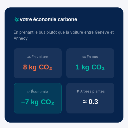
Votre économie carbone
En prenant le bus plutôt que la voiture entre Genève et
Annecy
🚗 En voiture
🚌 En bus
8 kg CO₂
1 kg CO₂
🌳 Arbres plantés
✅ Économie
≈ 0.3
−7 kg CO₂