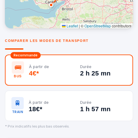
Leaflet
|
©
OpenStreetMap
contributors
COMPARER LES MODES DE TRANSPORT
Recommandé
🚌
À partir de
Durée
4€*
2 h 25 mn
BUS
🚆
À partir de
Durée
18€*
1 h 57 mn
TRAIN
* Prix indicatifs les plus bas observés.