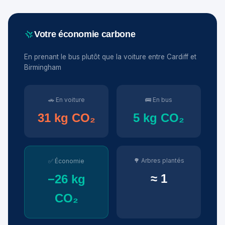
Votre économie carbone
En prenant le bus plutôt que la voiture entre Cardiff et
Birmingham
🚗 En voiture
🚌 En bus
31 kg CO₂
5 kg CO₂
🌳 Arbres plantés
✅ Économie
≈ 1
−26 kg
CO₂