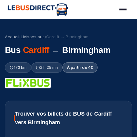
Accueil
›
Liaisons bus
›
Cardiff → Birmingham
Bus
Cardiff
→
Birmingham
173 km
2 h 25 mn
À partir de 4€
Trouver vos billets de BUS de Cardiff
vers Birmingham