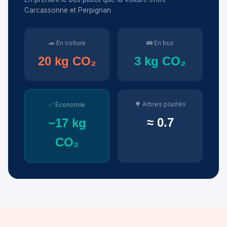
Carcassonne et Perpignan
🚗 En voiture
🚌 En bus
20 kg CO₂
3 kg CO₂
🌳 Arbres plantés
✅ Économie
≈ 0.7
−17 kg
CO₂