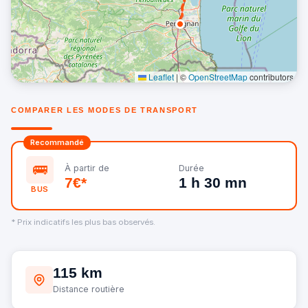
Leaflet
|
©
OpenStreetMap
contributors
COMPARER LES MODES DE TRANSPORT
Recommandé
🚌
À partir de
Durée
7€*
1 h 30 mn
BUS
* Prix indicatifs les plus bas observés.
115 km
Distance routière