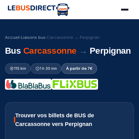
Accueil
›
Liaisons bus
›
Carcassonne → Perpignan
Bus
Carcassonne
→
Perpignan
115 km
1 h 30 mn
À partir de 7€
Trouver vos billets de BUS de
Carcassonne vers Perpignan