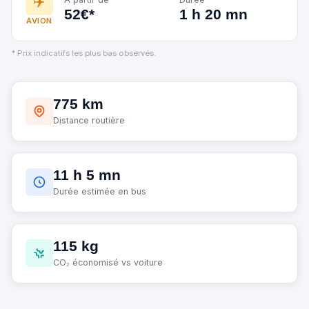
✈️
52€*
1 h 20 mn
AVION
* Prix indicatifs les plus bas observés.
775 km
Distance routière
11 h 5 mn
Durée estimée en bus
115 kg
CO₂ économisé vs voiture