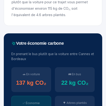
plutôt que la voiture pour ce trajet vous permet
d'économiser environ 115 kg de CO₂, soit
l'équivalent de 4.6 arbres plantés.
Votre économie carbone
En prenant le bus plutôt que la voiture entre Cannes et
Bordeaux
🚗 En voiture
🚌 En bus
137 kg CO₂
22 kg CO₂
🌳 Arbres plantés
✅ Économie