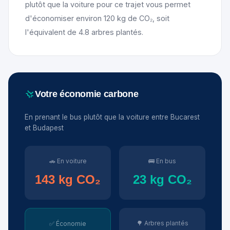
plutôt que la voiture pour ce trajet vous permet
d'économiser environ 120 kg de CO₂, soit
l'équivalent de 4.8 arbres plantés.
Votre économie carbone
En prenant le bus plutôt que la voiture entre Bucarest
et Budapest
🚗 En voiture
🚌 En bus
143 kg CO₂
23 kg CO₂
🌳 Arbres plantés
✅ Économie