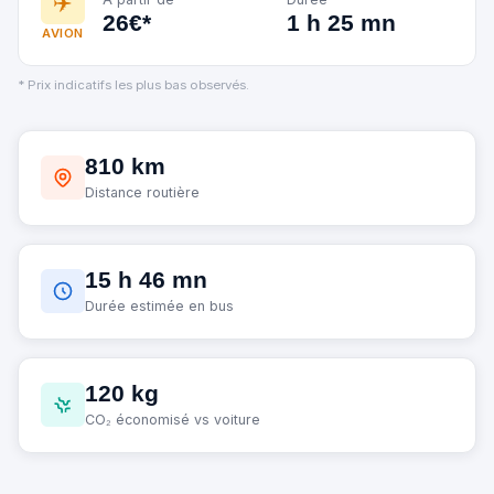
✈️
26€*
1 h 25 mn
AVION
* Prix indicatifs les plus bas observés.
810 km
Distance routière
15 h 46 mn
Durée estimée en bus
120 kg
CO₂ économisé vs voiture