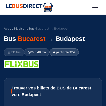
Accueil
›
Liaisons bus
›
Bucarest → Budapest
Bus
Bucarest
→
Budapest
810 km
15 h 46 mn
À partir de 29€
Trouver vos billets de BUS de Bucarest
vers Budapest