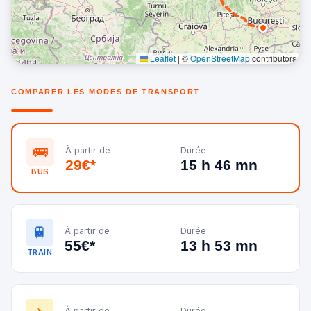
Leaflet
|
©
OpenStreetMap
contributors
COMPARER LES MODES DE TRANSPORT
🚌
À partir de
Durée
29€*
15 h 46 mn
BUS
🚆
À partir de
Durée
55€*
13 h 53 mn
TRAIN
À partir de
Durée