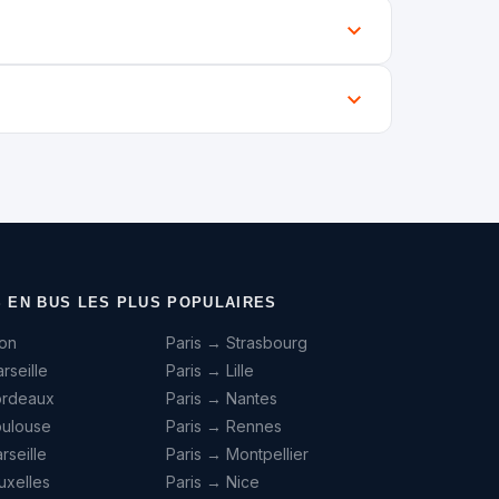
S EN BUS LES PLUS POPULAIRES
yon
Paris → Strasbourg
rseille
Paris → Lille
ordeaux
Paris → Nantes
oulouse
Paris → Rennes
seille
Paris → Montpellier
uxelles
Paris → Nice