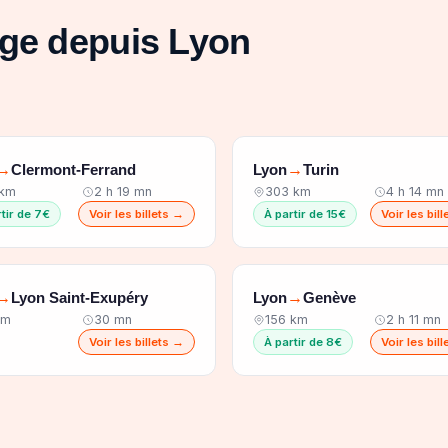
age depuis Lyon
Clermont-Ferrand
Lyon
Turin
→
→
 km
2 h 19 mn
303 km
4 h 14 mn
tir de 7€
Voir les billets →
À partir de 15€
Voir les bil
Lyon Saint-Exupéry
Lyon
Genève
→
→
km
30 mn
156 km
2 h 11 mn
Voir les billets →
À partir de 8€
Voir les bil