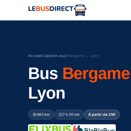
Accueil
›
Liaisons bus
›
Bergame → Lyon
Bus
Bergame
Lyon
483 km
7 h 20 mn
À partir de 25€