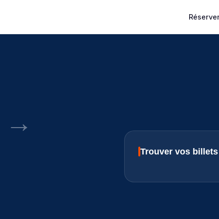
Réserver
→
Trouver vos bille