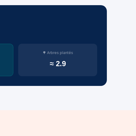
🌳 Arbres plantés
≈ 2.9