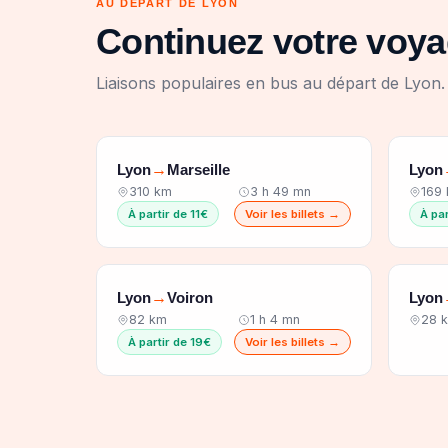
AU DÉPART DE LYON
Continuez votre voy
Liaisons populaires en bus au départ de Lyon.
Lyon
Marseille
Lyon
→
310 km
3 h 49 mn
169
À partir de 11€
Voir les billets →
À par
Lyon
Voiron
Lyon
→
82 km
1 h 4 mn
28 
À partir de 19€
Voir les billets →