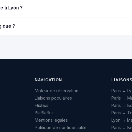
e à Lyon ?
gique ?
NAVIGATION
LIAISON
Moteur de réservation
Paris → L
Liaisons populaires
Paris → Ma
Flixbus
Paris → B
BlaBlaBus
Paris → T
Mentions légales
Lyon → Mar
Politique de confidentialité
Paris → Br