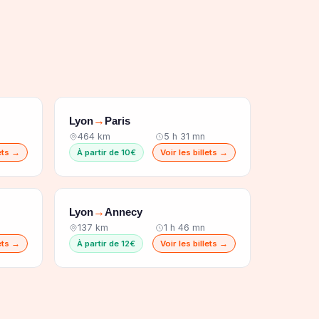
Lyon
Paris
→
464 km
5 h 31 mn
lets →
À partir de 10€
Voir les billets →
Lyon
Annecy
→
137 km
1 h 46 mn
lets →
À partir de 12€
Voir les billets →