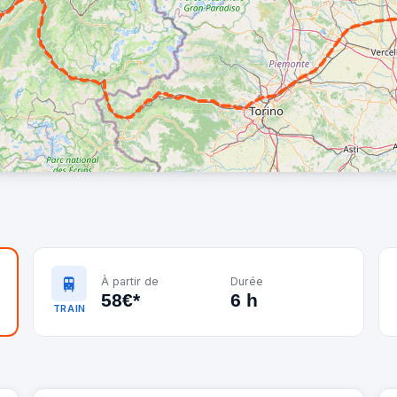
🚆
À partir de
Durée
58€*
6 h
TRAIN