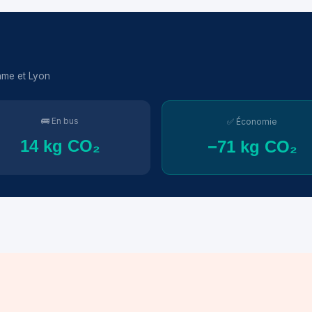
game et Lyon
🚌 En bus
✅ Économie
14 kg CO₂
−71 kg CO₂