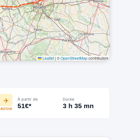
Leaflet
|
©
OpenStreetMap
contributors
✈️
À partir de
Durée
51€*
3 h 35 mn
AVION