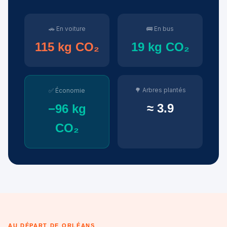
🚗 En voiture
🚌 En bus
115 kg CO₂
19 kg CO₂
🌳 Arbres plantés
✅ Économie
≈ 3.9
−96 kg
CO₂
AU DÉPART DE ORLÉANS