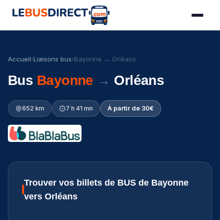
Accueil
›
Liaisons bus
›
Bayonne → Orléans
Bus
Bayonne
→
Orléans
652 km
7 h 41 mn
À partir de 30€
Trouver vos billets de BUS de Bayonne
vers Orléans