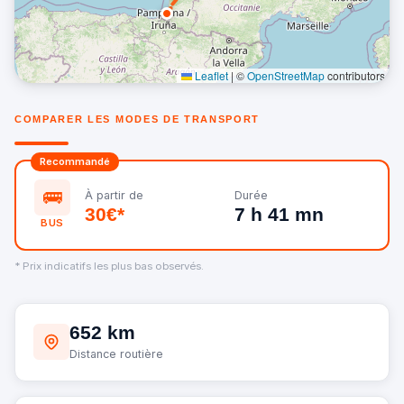
Leaflet
|
©
OpenStreetMap
contributors
COMPARER LES MODES DE TRANSPORT
Recommandé
🚌
À partir de
Durée
30€*
7 h 41 mn
BUS
* Prix indicatifs les plus bas observés.
652 km
Distance routière